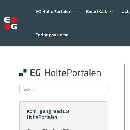
Hopp
rett
EG HoltePortalen
SmartKalk
Job
til
innholdet
Endringsskjema
Search
for:
Kom i gang med EG
HoltePortalen