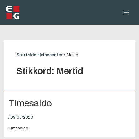
Hopp
rett
Main
til
innholdet
Men
Startside hjelpesenter
»
Mertid
Stikkord:
Mertid
Timesaldo
/
09/05/2023
Timesaldo