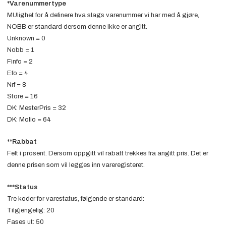
*Varenummertype
MUlighet for å definere hva slags varenummer vi har med å gjøre,
NOBB er standard dersom denne ikke er angitt.
Unknown = 0
Nobb = 1
Finfo = 2
Efo = 4
Nrf = 8
Store = 16
DK: MesterPris = 32
DK: Molio = 64
**Rabbat
Felt i prosent. Dersom oppgitt vil rabatt trekkes fra angitt pris. Det er
denne prisen som vil legges inn vareregisteret.
***Status
Tre koder for varestatus, følgende er standard:
Tilgjengelig: 20
Fases ut: 50