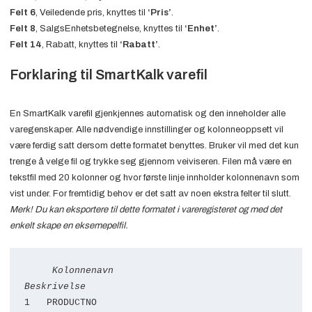
Felt 6
, Veiledende pris, knyttes til
‘Pris’
.
Felt 8
, SalgsEnhetsbetegnelse, knyttes til
‘Enhet’
.
Felt 14
, Rabatt, knyttes til
‘Rabatt’
.
Forklaring til SmartKalk varefil
En SmartKalk varefil gjenkjennes automatisk og den inneholder alle
varegenskaper. Alle nødvendige innstillinger og kolonneoppsett vil
være ferdig satt dersom dette formatet benyttes. Bruker vil med det kun
trenge å velge fil og trykke seg gjennom veiviseren. Filen må være en
tekstfil med 20 kolonner og hvor første linje innholder kolonnenavn som
vist under. For fremtidig behov er det satt av noen ekstra felter til slutt.
Merk! Du kan eksportere til dette formatet i vareregisteret og med det
enkelt skape en eksemepelfil.
Kolonnenavn                                
Beskrivelse 
1   PRODUCTNO                             