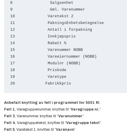
8                Salgsenhet

9                Gml. Varenummer          

10              Varetekst 2            

11              PakningsEnhetsbetegnelse 

12              Antall i forpakning      

13              Innkjøpspris                

14              Rabatt %                 

15              Varenummer NOBB          

16              Vareeiernummer (NOBB)   

17              Modulnr (NOBB)           

18              Priskode                       

19              Varetype                 

20             Fabrikkpris    
Anbefalt knytting av felt i programmet for 5001 fil:
Felt 1
, Varegruppenummer, knyttes til
‘Varegruppe nr,’
.
Felt 3
, Varenummer, knyttes til
‘Varenummer’
.
Felt 4
, Varegruppetekst, knyttes til
‘Varegruppe tekst’
.
Felt 5
, Varetekst 1, knyttes til
‘Varenavn’
.