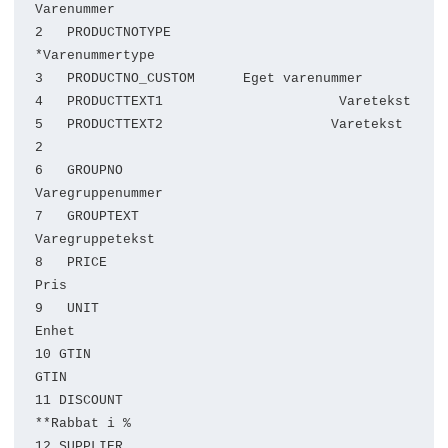
Varenummer

2   PRODUCTNOTYPE                 
*Varenummertype

3   PRODUCTNO_CUSTOM      Eget varenummer

4   PRODUCTTEXT1                      Varetekst

5   PRODUCTTEXT2                     Varetekst 
2

6   GROUPNO                                   
Varegruppenummer

7   GROUPTEXT                              
Varegruppetekst

8   PRICE                                             
Pris

9   UNIT                                                 
Enhet

10 GTIN                                                
GTIN

11 DISCOUNT                                  
**Rabbat i %

12 SUPPLIER                                   