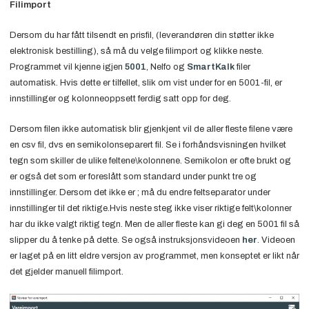
Filimport
Dersom du har fått tilsendt en prisfil, (leverandøren din støtter ikke
elektronisk bestilling), så må du velge filimport og klikke neste.
Programmet vil kjenne igjen
5001
, Nelfo og
SmartKalk
filer
automatisk. Hvis dette er tilfellet, slik om vist under for en 5001-fil, er
innstillinger og kolonneoppsett ferdig satt opp for deg.
Dersom filen ikke automatisk blir gjenkjent vil de aller fleste filene være
en csv fil, dvs en semikolonseparert fil. Se i forhåndsvisningen hvilket
tegn som skiller de ulike feltene\kolonnene. Semikolon er ofte brukt og
er også det som er foreslått som standard under punkt tre og
innstillinger. Dersom det ikke er ; må du endre feltseparator under
innstillinger til det riktige.Hvis neste steg ikke viser riktige felt\kolonner
har du ikke valgt riktig tegn. Men de aller fleste kan gi deg en 5001 fil så
slipper du å tenke på dette. Se også instruksjonsvideoen
her
. Videoen
er laget på en litt eldre versjon av programmet, men konseptet er likt når
det gjelder manuell filimport.