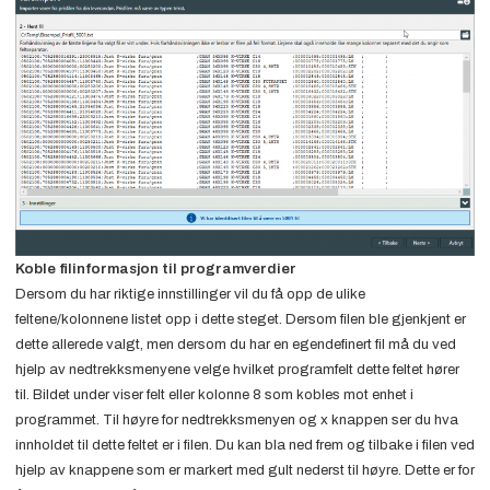
Koble filinformasjon til programverdier
Dersom du har riktige innstillinger vil du få opp de ulike
feltene/kolonnene listet opp i dette steget. Dersom filen ble gjenkjent er
dette allerede valgt, men dersom du har en egendefinert fil må du ved
hjelp av nedtrekksmenyene velge hvilket programfelt dette feltet hører
til. Bildet under viser felt eller kolonne 8 som kobles mot enhet i
programmet. Til høyre for nedtrekksmenyen og x knappen ser du hva
innholdet til dette feltet er i filen. Du kan bla ned frem og tilbake i filen ved
hjelp av knappene som er markert med gult nederst til høyre. Dette er for