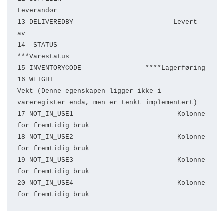
Leverandør

13 DELIVEREDBY                         Levert 
av

14  STATUS                                       
***Varestatus

15 INVENTORYCODE                ****Lagerføring

16 WEIGHT                                       
Vekt (Denne egenskapen ligger ikke i 
vareregister enda, men er tenkt implementert)

17 NOT_IN_USE1                          Kolonne 
for fremtidig bruk

18 NOT_IN_USE2                          Kolonne 
for fremtidig bruk 

19 NOT_IN_USE3                          Kolonne 
for fremtidig bruk

20 NOT_IN_USE4                          Kolonne 
for fremtidig bruk