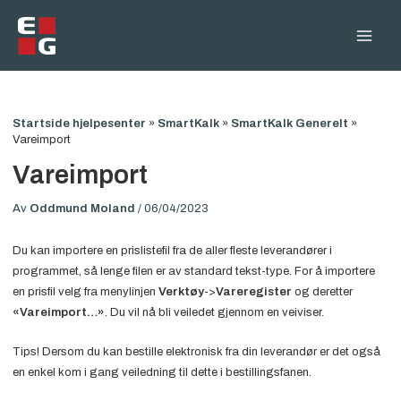
Hopp
rett
Main
til
innholdet
Men
Startside hjelpesenter
»
SmartKalk
»
SmartKalk Generelt
»
Vareimport
Vareimport
Av
Oddmund Moland
/
06/04/2023
Du kan importere en prislistefil fra de aller fleste leverandører i
programmet, så lenge filen er av standard tekst-type. For å importere
en prisfil velg fra menylinjen
Verktøy
->
Vareregister
og deretter
«Vareimport…»
. Du vil nå bli veiledet gjennom en veiviser.
Tips! Dersom du kan bestille elektronisk fra din leverandør er det også
en enkel kom i gang veiledning til dette i bestillingsfanen.