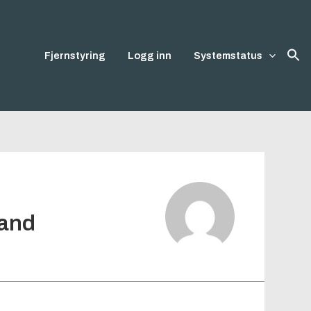
Fjernstyring
Logg inn
Systemstatus
land