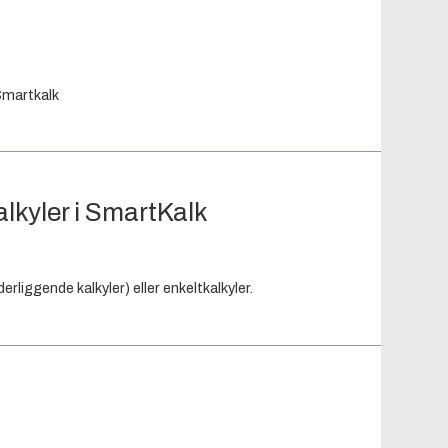
 Smartkalk
alkyler i SmartKalk
rliggende kalkyler) eller enkeltkalkyler.