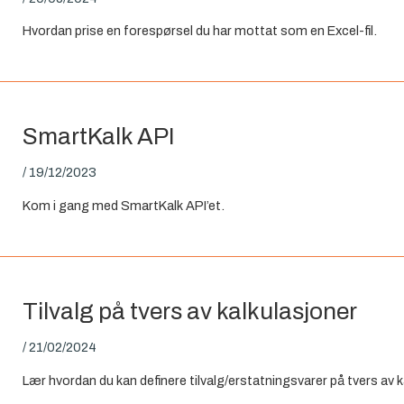
Hvordan prise en forespørsel du har mottat som en Excel-fil.
SmartKalk API
/
19/12/2023
Kom i gang med SmartKalk API’et.
Tilvalg på tvers av kalkulasjoner
/
21/02/2024
Lær hvordan du kan definere tilvalg/erstatningsvarer på tvers av k