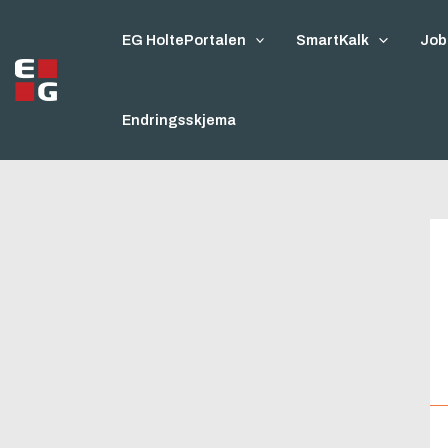
Hopp
rett
EG HoltePortalen
SmartKalk
Job
til
innholdet
Endringsskjema