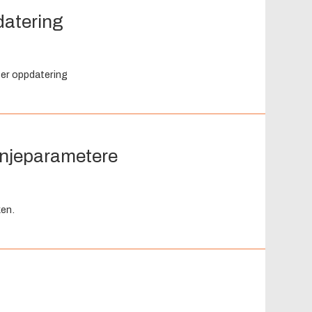
datering
ter oppdatering
linjeparametere
ken.