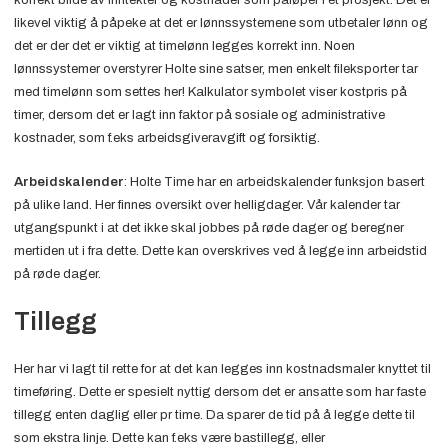
likevel viktig å påpeke at det er lønnssystemene som utbetaler lønn og
det er der det er viktig at timelønn legges korrekt inn. Noen
lønnssystemer overstyrer Holte sine satser, men enkelt fileksporter tar
med timelønn som settes her! Kalkulator symbolet viser kostpris på
timer, dersom det er lagt inn faktor på sosiale og administrative
kostnader, som f.eks arbeidsgiveravgift og forsiktig.
Arbeidskalender
: Holte Time har en arbeidskalender funksjon basert
på ulike land. Her finnes oversikt over helligdager. Vår kalender tar
utgangspunkt i at det ikke skal jobbes på røde dager og beregner
mertiden ut i fra dette. Dette kan overskrives ved å legge inn arbeidstid
på røde dager.
Tillegg
Her har vi lagt til rette for at det kan legges inn kostnadsmaler knyttet til
timeføring. Dette er spesielt nyttig dersom det er ansatte som har faste
tillegg enten daglig eller pr time. Da sparer de tid på å legge dette til
som ekstra linje. Dette kan f.eks være bastillegg, eller