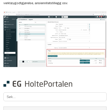
verktøygodtgjørelse, ansiennitetstillegg osv.
Search
for: