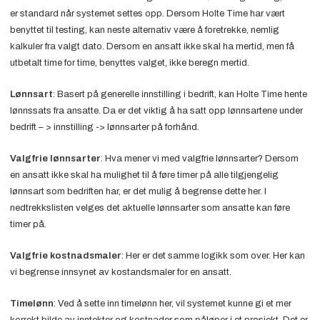
er standard når systemet settes opp. Dersom Holte Time har vært
benyttet til testing, kan neste alternativ være å foretrekke, nemlig
kalkuler fra valgt dato. Dersom en ansatt ikke skal ha mertid, men få
utbetalt time for time, benyttes valget, ikke beregn mertid.
Lønnsart
: Basert på generelle innstilling i bedrift, kan Holte Time hente
lønnssats fra ansatte. Da er det viktig å ha satt opp lønnsartene under
bedrift – > innstilling -> lønnsarter på forhånd.
Valgfrie lønnsarter
: Hva mener vi med valgfrie lønnsarter? Dersom
en ansatt ikke skal ha mulighet til å føre timer på alle tilgjengelig
lønnsart som bedriften har, er det mulig å begrense dette her. I
nedtrekkslisten velges det aktuelle lønnsarter som ansatte kan føre
timer på.
Valgfrie kostnadsmaler
: Her er det samme logikk som over. Her kan
vi begrense innsynet av kostandsmaler for en ansatt.
Timelønn
: Ved å sette inn timelønn her, vil systemet kunne gi et mer
korrekt bilde av inntekter og kostnader som påløper i et prosjekt. Det er