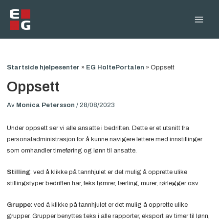
Hopp
rett
Main
til
innholdet
Men
Startside hjelpesenter
»
EG HoltePortalen
»
Oppsett
Oppsett
Av
Monica Petersson
/
28/08/2023
Under oppsett ser vi alle ansatte i bedriften. Dette er et utsnitt fra
personaladministrasjon for å kunne navigere lettere med innstillinger
som omhandler timeføring og lønn til ansatte.
Stilling
: ved å klikke på tannhjulet er det mulig å opprette ulike
stillingstyper bedriften har, feks tømrer, lærling, murer, rørlegger osv.
Gruppe
: ved å klikke på tannhjulet er det mulig å opprette ulike
grupper. Grupper benyttes f.eks i alle rapporter, eksport av timer til lønn,