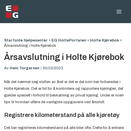
Hopp
rett
Main
til
innholdet
Men
Startside hjelpesenter
»
EG HoltePortalen
»
Holte Kjørebok
»
Årsavslutning i Holte Kjørebok
Årsavslutning i Holte Kjørebok
Av
Hein Torgersen
/
30/10/2023
Når det nærmer seg slutten av året er det er del som bør forberedes i
Holte Kjørebok. Det er tid for å kontrollere og rapportere kjøringen, det
gjelder spesielt i forhold til beskatning av privat kjøring. Under er noen
tips til hvordan utføre de vanligste oppgavene ved årsslutt.
Registrere kilometerstand på alle kjøretøy
Det bør registreres kilometerstand på alle biler ofte. Dette for å enklere