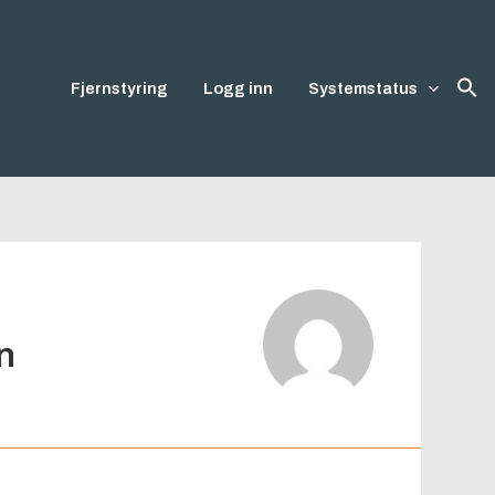
Fjernstyring
Logg inn
Systemstatus
n