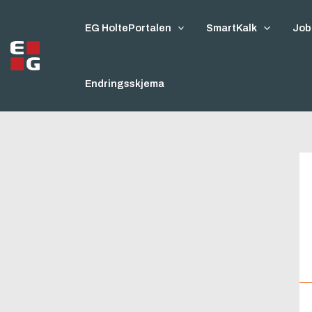
Hopp
rett
EG HoltePortalen
SmartKalk
Job
til
innholdet
Endringsskjema