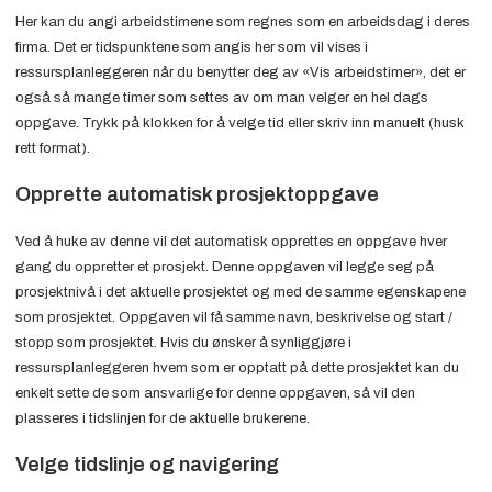
Her kan du angi arbeidstimene som regnes som en arbeidsdag i deres
firma. Det er tidspunktene som angis her som vil vises i
ressursplanleggeren når du benytter deg av «Vis arbeidstimer», det er
også så mange timer som settes av om man velger en hel dags
oppgave. Trykk på klokken for å velge tid eller skriv inn manuelt (husk
rett format).
Opprette automatisk prosjektoppgave
Ved å huke av denne vil det automatisk opprettes en oppgave hver
gang du oppretter et prosjekt. Denne oppgaven vil legge seg på
prosjektnivå i det aktuelle prosjektet og med de samme egenskapene
som prosjektet. Oppgaven vil få samme navn, beskrivelse og start /
stopp som prosjektet. Hvis du ønsker å synliggjøre i
ressursplanleggeren hvem som er opptatt på dette prosjektet kan du
enkelt sette de som ansvarlige for denne oppgaven, så vil den
plasseres i tidslinjen for de aktuelle brukerene.
Velge tidslinje og navigering