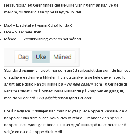
I ressursplanleggeren finnes det tre ulike visninger man kan velge
mellom, du finner disse oppe til høyre i bildet.
Dag – En detaljert visning dag for dag
Uke – Viser hele uken
Måned – Oversiktvisning over en hel måned
Standard visning vil vise timer som angitt i arbeidstiden som du har lest
om tidligere i denne artikkelen, hvis du ønsker å se hele dager isted for
angitt arbeidstid kan du klikke på «
Vis hele dagen
» som ligger nede til
venstre i bildet. For å bytte tilbake klikker du på knappen en gang til,
men da vil det stå «
Vis arbeidstimer
» før du klikker.
For å navigere i tidslinjen kan man benytte pilene oppe til venstre, de vil
hoppe et hakk frem eller tilbake, dvs at står du i månedsvisning vil du
hoppe til neste/forrige måned. Du kan også klikke på kalenderen for å
velge en dato å hoppe direkte dit.