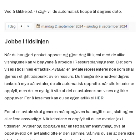
Ved å klikke på «
I dag
» vil du automatisk hoppe til dagens dato.
Jobbe i tidslinjen
Når du har gjort ønsket oppsett og gjort deg litt kjent med de ulike
visningene kan vi begynne å arbeide i Ressursplanleggeren. Det som
vises i tidslinjen er faktisk
Avtaler
, en avtale representerer noe som skal
gjøres i et gitt tidspunkt av en ressurs. Du trenger ikke nødvendigvis
tenke så mye på avtaler, de blir automatisk opprettet når alle kriterier er
oppfylt, men det er nyttig å vite at det er avtalene som vises og ikke
oppgaver. For å lese mer kan du se egen artikkel
HER
For at en avtale skal generes må oppgaven ha angitt start, slutt og en
eller flere ansvarlige. Når kriteriene er oppfylt vil du se avtalen(e) i
tidslinjen. Avtaler og oppgave har en tett sammenknytning, dvs at
oppgavetid og avtaletid ofte er den samme. Så hvis du ser at dere ikke