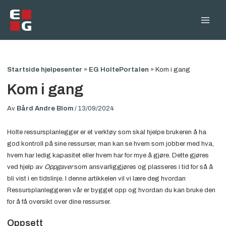
Hopp
rett
Main
til
innholdet
Men
Startside hjelpesenter
»
EG HoltePortalen
»
Kom i gang
Kom i gang
Av
Bård Andre Blom
/
13/09/2024
Holte ressursplanlegger er et verktøy som skal hjelpe brukeren å ha
god kontroll på sine ressurser, man kan se hvem som jobber med hva,
hvem har ledig kapasitet eller hvem har for mye å gjøre. Dette gjøres
ved hjelp av
Oppgaver
som ansvarliggjøres og plasseres i tid for så å
bli vist i en tidslinje. I denne artikkelen vil vi lære deg hvordan
Ressursplanleggeren vår er bygget opp og hvordan du kan bruke den
for å få oversikt over dine ressurser.
Oppsett