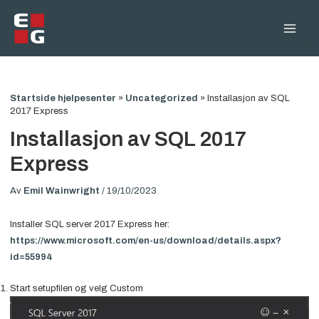
Hopp
rett
Main
til
innholdet
Men
Startside hjelpesenter
»
Uncategorized
»
Installasjon av SQL
2017 Express
Installasjon av SQL 2017
Express
Av
Emil Wainwright
/
19/10/2023
Installer SQL server 2017 Express her:
https://www.microsoft.com/en-us/download/details.aspx?
id=55994
Start setupfilen og velg Custom