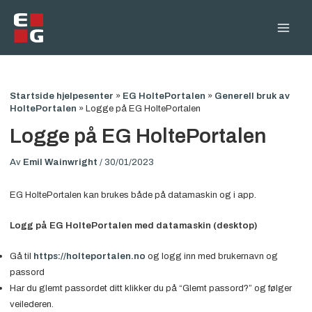
Hopp
rett
Main
til
innholdet
Men
Startside hjelpesenter
»
EG HoltePortalen
»
Generell bruk av
HoltePortalen
»
Logge på EG HoltePortalen
Logge på EG HoltePortalen
Av
Emil Wainwright
/
30/01/2023
EG HoltePortalen kan brukes både på datamaskin og i app.
Logg på EG HoltePortalen med datamaskin (desktop)
Gå til
https://holteportalen.no
og logg inn med brukernavn og
passord
Har du glemt passordet ditt klikker du på “Glemt passord?” og følger
veilederen.