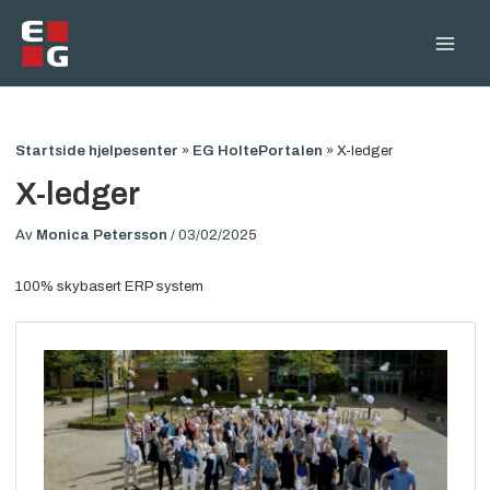
Hopp
rett
Main
til
innholdet
Men
Startside hjelpesenter
»
EG HoltePortalen
»
X-ledger
X-ledger
Av
Monica Petersson
/
03/02/2025
100% skybasert ERP system