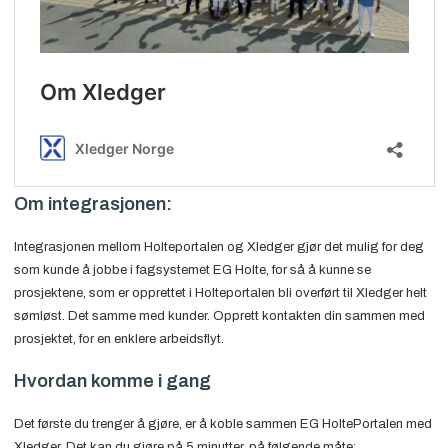
Om integrasjonen:
Integrasjonen mellom Holteportalen og Xledger gjør det mulig for deg
som kunde å jobbe i fagsystemet EG Holte, for så å kunne se
prosjektene, som er opprettet i Holteportalen bli overført til Xledger helt
sømløst. Det samme med kunder. Opprett kontakten din sammen med
prosjektet, for en enklere arbeidsflyt.
Hvordan komme i gang
Det første du trenger å gjøre, er å koble sammen EG HoltePortalen med
Xledger. Det kan du gjøre på 5 minutter, på følgende måte: