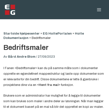
Hopp
rett
Main
til
innholdet
Men
Startside hjelpesenter
»
EG HoltePortalen
»
Holte
Dokumentasjon
»
Bedriftsmaler
Bedriftsmaler
Av
Bård Andre Blom
/
27/09/2023
I Fanen «Bedriftsmaler» kan du på samme måte som i dokumenter
opprette en egendefinert mappestruktur og laste opp dokumenter som
er relevante for din bedrift. Disse dokumentene er lette å gjenbruke i
prosjektene dine via en «
Hent fra mal
» funksjon.
Brukere som er administrator har mulighet for å legge til dokumenter
som kan brukes som maler i andre deler av løsningen. Når man legger
til et dokument basert på en mal så blir det opprettet en kopi av malen.