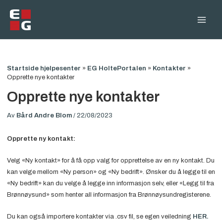
Hopp
rett
Main
til
innholdet
Men
Startside hjelpesenter
»
EG HoltePortalen
»
Kontakter
»
Opprette nye kontakter
Opprette nye kontakter
Av
Bård Andre Blom
/
22/08/2023
Opprette ny kontakt:
Velg «Ny kontakt» for å få opp valg for opprettelse av en ny kontakt. Du
kan velge mellom «Ny person» og «Ny bedrift». Ønsker du å legge til en
«Ny bedrift» kan du velge å legge inn informasjon selv, eller «Legg til fra
Brønnøysund» som henter all informasjon fra Brønnøysundregisterene.
Du kan også importere kontakter via .csv fil, se egen veiledning
HER.